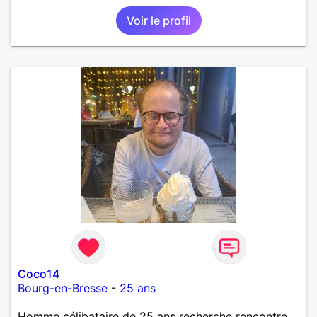
Voir le profil
Coco14
Bourg-en-Bresse
-
25 ans
Homme célibataire de 25 ans recherche rencontre