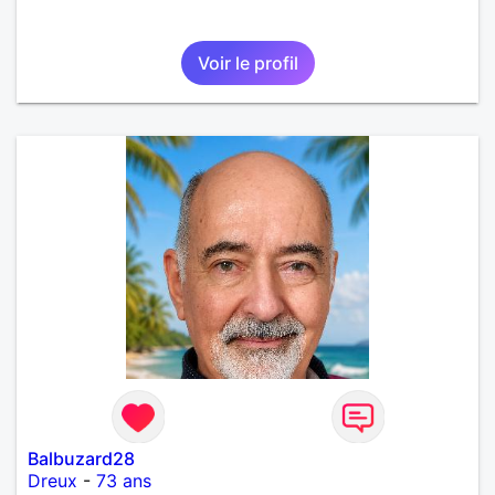
Voir le profil
Balbuzard28
Dreux
-
73 ans