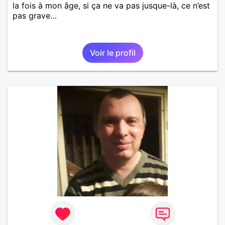
la fois à mon âge, si ça ne va pas jusque-là, ce n’est
pas grave…
Voir le profil