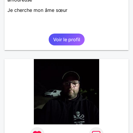
Je cherche mon âme sœur
Voir le profil