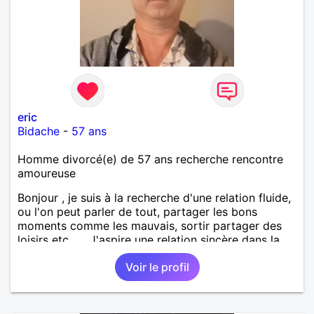
eric
Bidache
-
57 ans
Homme divorcé(e) de 57 ans recherche rencontre
amoureuse
Bonjour , je suis à la recherche d'une relation fluide,
ou l'on peut parler de tout, partager les bons
moments comme les mauvais, sortir partager des
loisirs etc.... . J'aspire une relation sincère dans la
confiance .
Voir le profil