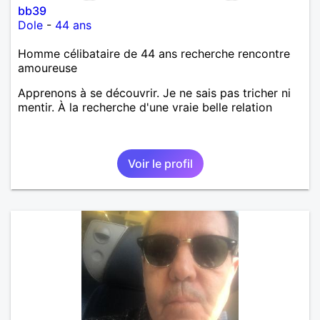
bb39
Dole
-
44 ans
Homme célibataire de 44 ans recherche rencontre
amoureuse
Apprenons à se découvrir. Je ne sais pas tricher ni
mentir. À la recherche d'une vraie belle relation
Voir le profil