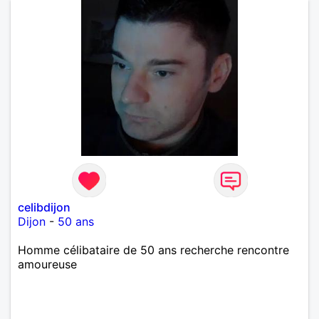
celibdijon
Dijon
-
50 ans
Homme célibataire de 50 ans recherche rencontre
amoureuse