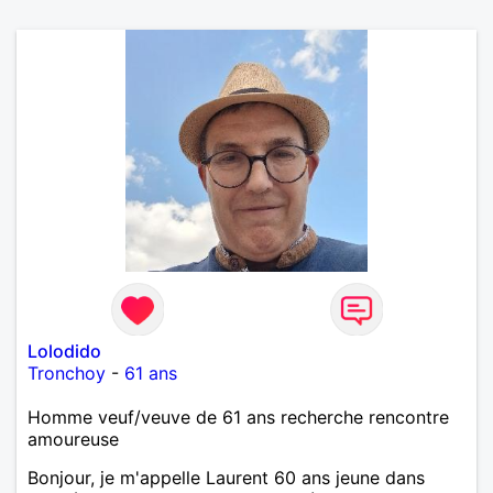
Lolodido
Tronchoy
-
61 ans
Homme veuf/veuve de 61 ans recherche rencontre
amoureuse
Bonjour, je m'appelle Laurent 60 ans jeune dans