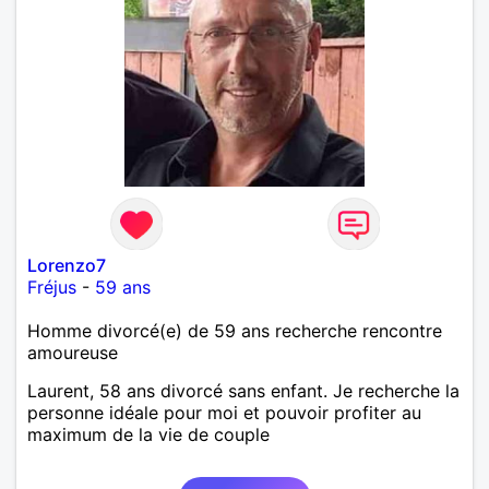
bienveillant, empathique, attentionné, honnête,
respectueux, doux de caractère et compréhensif : je
laisse « glisser » beaucoup de choses. Mais ne vous
m’éprenez pas Mesdames, si une personne que
j’aime me trahit une fois, il n’y aura pas de seconde
chance et je l’effacerai à « vitam eternam ».
Néanmoins, je suis un tout petit peu maniaque ainsi
qu’impatient. J’essaye de faire des efforts. Rien de
bien dramatique ! Du moins je le pense……Je suis un
homme facile à vivre. À vous si vous le souhaitez,
d’apprendre à me connaître davantage. J’en serai
ravi….A très bientôt je l’espère.
Lorenzo7
Fréjus
-
59 ans
Homme divorcé(e) de 59 ans recherche rencontre
amoureuse
Laurent, 58 ans divorcé sans enfant. Je recherche la
personne idéale pour moi et pouvoir profiter au
maximum de la vie de couple