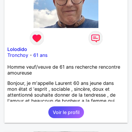
Lolodido
Tronchoy
-
61 ans
Homme veuf/veuve de 61 ans recherche rencontre
amoureuse
Bonjour, je m'appelle Laurent 60 ans jeune dans
mon état d 'esprit , sociable , sincère, doux et
attentionné souhaite donner de la tendresse , de
l'amour et beaucoup de bonheur a la femme qui
souhaitera partager ma vie . Bientôt en retraite a la
Voir le profil
fin de l 'année et libre de toute contrainte. Digne de
confiance à la femme qui voudras m 'en accorder
en toute sincérité. Pour le reste venez me découvrir
par un échange.