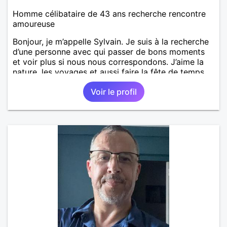
Homme célibataire de 43 ans recherche rencontre
amoureuse
Bonjour, je m’appelle Sylvain. Je suis à la recherche
d’une personne avec qui passer de bons moments
et voir plus si nous nous correspondons. J’aime la
nature, les voyages et aussi faire la fête de temps
en temps ;-)Je suis papa d’un petit garçon de 7 ans
Voir le profil
dont je m’occupe en garde alternée. J’aime à peu
près tous les styles de musique. (Oui je suis pas
trop fan de Jul). Je fais du sport pour garder la
forme et plutôt agréable à regarder. (Enfin je le
pense en tout cas 😂)