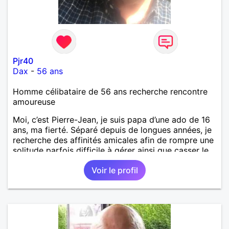
Pjr40
Dax
-
56 ans
Homme célibataire de 56 ans recherche rencontre
amoureuse
Moi, c’est Pierre-Jean, je suis papa d’une ado de 16
ans, ma fierté. Séparé depuis de longues années, je
recherche des affinités amicales afin de rompre une
solitude parfois difficile à gérer ainsi que casser le
vague à l’âme. L’amitié reste extrêmement
Voir le profil
importante à mes yeux mais peut se décliner en des
sentiments plus puissants. « Le temps fera son
œuvre » disait Arthur Schopenhauer, philosophe
allemand que j’adore. J’aime discuter sans pour
autant être trop locace. Je suis bourré de qualités
avec très peu de défauts. Je suis altruiste,