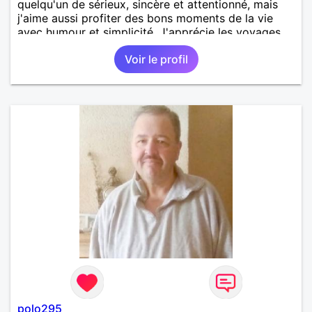
quelqu'un de sérieux, sincère et attentionné, mais
j'aime aussi profiter des bons moments de la vie
avec humour et simplicité. J'apprécie les voyages,
les découvertes, les jeux vidéo et les moments de
Voir le profil
détente. Je suis à la recherche d'une personne
authentique avec qui partager de belles
expériences, construire une relation sérieuse basée
sur la confiance, le respect et la complicité. Si tu
apprécies les conversations sincères, les fous rires
et les personnes qui savent ce qu'elles veulent,
n'hésite pas à venir discuter. Au plaisir de faire
connaissance !
polo295