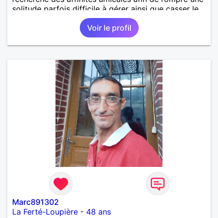
solitude parfois difficile à gérer ainsi que casser le
vague à l’âme. L’amitié reste extrêmement
Voir le profil
importante à mes yeux mais peut se décliner en des
sentiments plus puissants. « Le temps fera son
œuvre » disait Arthur Schopenhauer, philosophe
allemand que j’adore. J’aime discuter sans pour
autant être trop locace. Je suis bourré de qualités
avec très peu de défauts. Je suis altruiste,
bienveillant, empathique, attentionné, honnête,
respectueux, doux de caractère et compréhensif : je
laisse « glisser » beaucoup de choses. Mais ne vous
m’éprenez pas Mesdames, si une personne que
j’aime me trahit une fois, il n’y aura pas de seconde
chance et je l’effacerai à « vitam eternam ».
Néanmoins, je suis un tout petit peu maniaque ainsi
qu’impatient. J’essaye de faire des efforts. Rien de
bien dramatique ! Du moins je le pense……Je suis un
homme facile à vivre. À vous si vous le souhaitez,
d’apprendre à me connaître davantage. J’en serai
ravi….A très bientôt je l’espère.
Marc891302
La Ferté-Loupière
-
48 ans