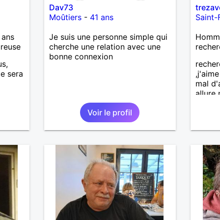
Dav73
treza
Moûtiers
-
41 ans
Saint-
 ans
Je suis une personne simple qui
Homme 
ureuse
cherche une relation avec une
recher
bonne connexion
us,
recher
te sera
,j'aim
mal d'
allure
voudra
Voir le profil
person
,brico
et nat
mesd