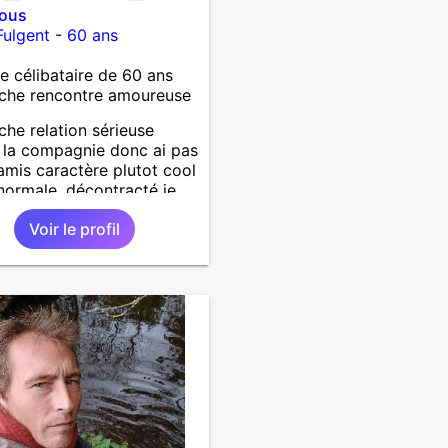
vous
Fulgent
-
60 ans
célibataire de 60 ans
che rencontre amoureuse
che relation sérieuse
e la compagnie donc ai pas
amis caractère plutot cool
 normale ,décontracté je
is rencontrer une
Voir le profil
ne aimant la nature
lage ,quelqu'un de simple
urel à vos claviers
ames