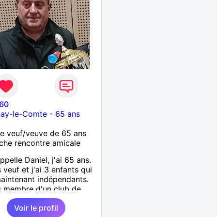
l60
nay-le-Comte
-
65 ans
 veuf/veuve de 65 ans
che rencontre amicale
ppelle Daniel, j'ai 65 ans.
 veuf et j'ai 3 enfants qui
aintenant indépendants.
s membre d'un club de
 vendéen.
Voir le profil