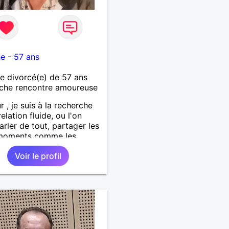
he
-
57 ans
 divorcé(e) de 57 ans
che rencontre amoureuse
r , je suis à la recherche
elation fluide, ou l'on
arler de tout, partager les
moments comme les
s, sortir partager des
Voir le profil
 etc.... . J'aspire une
on sincère dans la
nce .