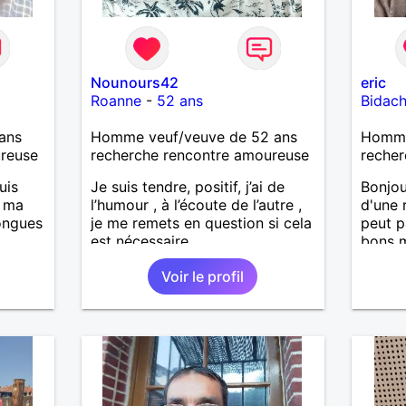
Nounours42
eric
Roanne
-
52 ans
Bidac
ans
Homme veuf/veuve de 52 ans
Homme
ureuse
recherche rencontre amoureuse
recher
uis
Je suis tendre, positif, j’ai de
Bonjou
, ma
l’humour , à l’écoute de l’autre ,
d'une r
longues
je me remets en question si cela
peut p
est nécessaire.
bons 
mauvai
Voir le profil
is
loisirs
casser
relati
reste
confia
à mes
r en
ants.
e »
r,