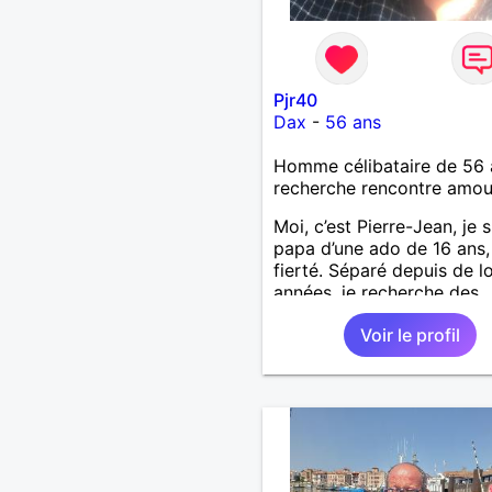
Pjr40
Dax
-
56 ans
Homme célibataire de 56 
recherche rencontre amo
Moi, c’est Pierre-Jean, je s
papa d’une ado de 16 ans
fierté. Séparé depuis de 
années, je recherche des
affinités amicales afin de
Voir le profil
rompre une solitude parfo
difficile à gérer ainsi que 
le vague à l’âme. L’amitié 
extrêmement importante 
yeux mais peut se décline
des sentiments plus puiss
« Le temps fera son œuvr
disait Arthur Schopenhaue