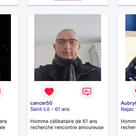
j'aime pas les mensonges. Je
me
cherche une relation amoureuse
serai
et sérieuse.
père.
cancer50
Aubry
Saint-Lô
-
61 ans
Najac
ans
Homme célibataire de 61 ans
Homme
ale
recherche rencontre amoureuse
recher