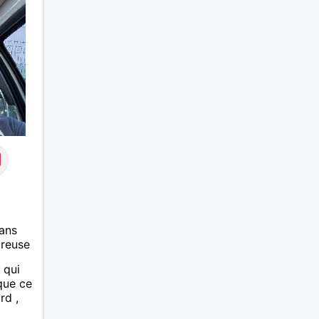
ans
ureuse
 qui
ue ce
rd ,