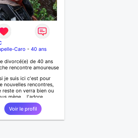
C
pelle-Caro
-
40 ans
 divorcé(e) de 40 ans
che rencontre amoureuse
si je suis ici c'est pour
de nouvelles rencontres,
e reste on verra bien ou
ous mène . J'adore
rir de nouvelles choses ,
Voir le profil
si vous voulez m'initier à
e vos activités je suis
t.