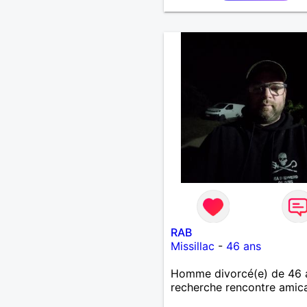
souhaitez, d’apprendre à 
connaître davantage. J’en 
ravi….A très bientôt je l’es
RAB
Missillac
-
46 ans
Homme divorcé(e) de 46 
recherche rencontre amic