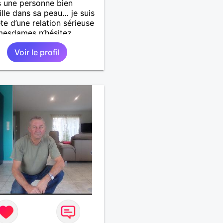
s une personne bien
ille dans sa peau… je suis
te d’une relation sérieuse
mesdames n’hésitez
t pas ! Au plaisir de vous
Voir le profil