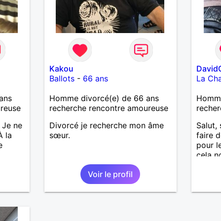
Kakou
David
Ballots
-
66 ans
La Cha
ans
Homme divorcé(e) de 66 ans
Homme
ureuse
recherche rencontre amoureuse
recher
 Je ne
Divorcé je recherche mon âme
Salut, 
À la
sœur.
faire 
e
pour l
cela n
découv
Voir le profil
alors 
l'une d
partan