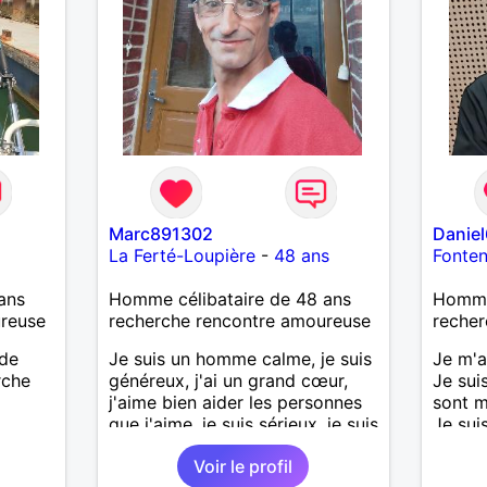
’adore.
autant
bourré
 de
actère
hoses.
Marc891302
Danie
as
La Ferté-Loupière
-
48 ans
Fonte
ne que
 n’y
ans
Homme célibataire de 48 ans
Homme
ce et
ureuse
recherche rencontre amoureuse
recher
suis un
 de
Je suis un homme calme, je suis
Je m'a
nsi
rche
généreux, j'ai un grand cœur,
Je suis
aire
j'aime bien aider les personnes
sont m
que j'aime, je suis sérieux, je suis
Je sui
le
sincère, je suis honnête, j'aime
palets
e
Voir le profil
pas qu'on joue avec moi et
us le