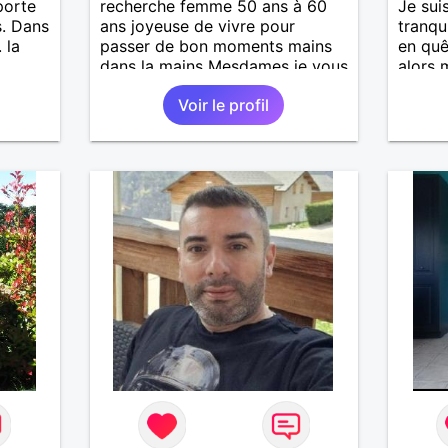
porte
recherche femme 50 ans à 60
Je sui
s. Dans
ans joyeuse de vivre pour
tranqu
 la
passer de bon moments mains
en quê
dans la mains Mesdames je vous
alors 
attend de vous lire .
surtou
Voir le profil
lire.