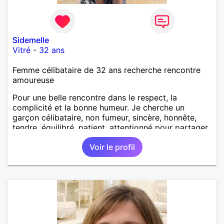
Sidemelle
Vitré
-
32 ans
Femme célibataire de 32 ans recherche rencontre
amoureuse
Pour une belle rencontre dans le respect, la
complicité et la bonne humeur. Je cherche un
garçon célibataire, non fumeur, sincère, honnête,
tendre, équilibré, patient, attentionné pour partager
de bons moments.
Voir le profil