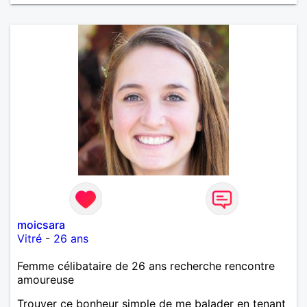
moicsara
Vitré
-
26 ans
Femme célibataire de 26 ans recherche rencontre
amoureuse
Trouver ce bonheur simple de me balader en tenant