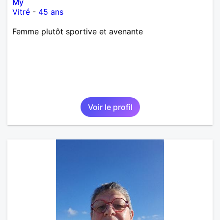
My
Vitré
-
45 ans
Femme plutôt sportive et avenante
Voir le profil