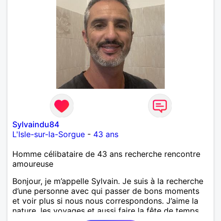
Sylvaindu84
L'Isle-sur-la-Sorgue
-
43 ans
Homme célibataire de 43 ans recherche rencontre
amoureuse
Bonjour, je m’appelle Sylvain. Je suis à la recherche
d’une personne avec qui passer de bons moments
et voir plus si nous nous correspondons. J’aime la
nature, les voyages et aussi faire la fête de temps
en temps ;-)Je suis papa d’un petit garçon de 7 ans