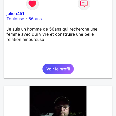
julien451
Toulouse
-
56 ans
Je suis un homme de 56ans qui recherche une
femme avec qui vivre et construire une belle
relation amoureuse
Voir le profil