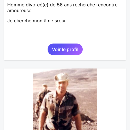
Homme divorcé(e) de 56 ans recherche rencontre
amoureuse
Je cherche mon âme sœur
Voir le profil