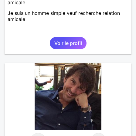
amicale
Je suis un homme simple veuf recherche relation
amicale
Voir le profil