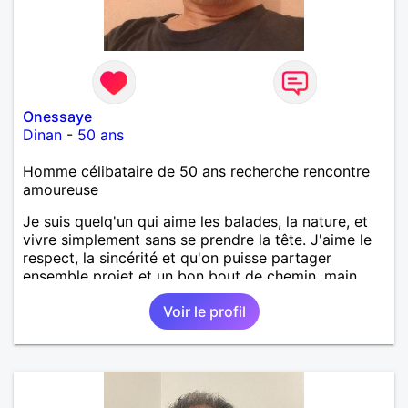
Onessaye
Dinan
-
50 ans
Homme célibataire de 50 ans recherche rencontre
amoureuse
Je suis quelq'un qui aime les balades, la nature, et
vivre simplement sans se prendre la tête. J'aime le
respect, la sincérité et qu'on puisse partager
ensemble projet et un bon bout de chemin, main
dans la main.
Voir le profil