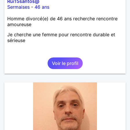
Rui15santos@
Sermaises
-
46 ans
Homme divorcé(e) de 46 ans recherche rencontre
amoureuse
Je cherche une femme pour rencontre durable et
sérieuse
Voir le profil