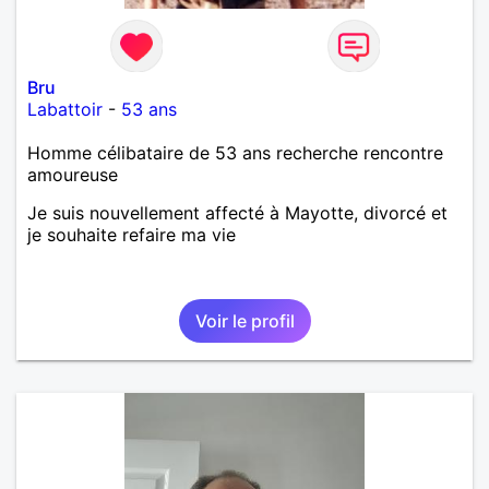
Bru
Labattoir
-
53 ans
Homme célibataire de 53 ans recherche rencontre
amoureuse
Je suis nouvellement affecté à Mayotte, divorcé et
je souhaite refaire ma vie
Voir le profil