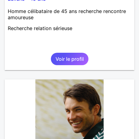
Homme célibataire de 45 ans recherche rencontre
amoureuse
Recherche relation sérieuse
Voir le profil