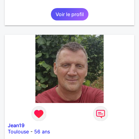
Voir le profil
Jean19
Toulouse
-
56 ans