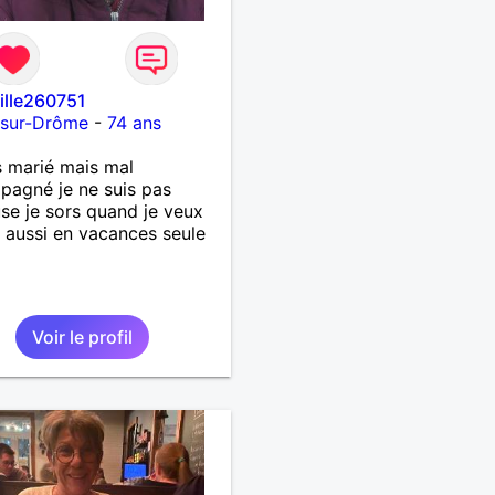
fille260751
-sur-Drôme
-
74 ans
s marié mais mal
agné je ne suis pas
se je sors quand je veux
t aussi en vacances seule
Voir le profil