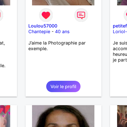
Loulou57000
petite
Chantepie
-
40 ans
Loriol
at,
J’aime la Photographie par
Je sui
exemple.
accomp
heureu
je par
le.
Voir le profil