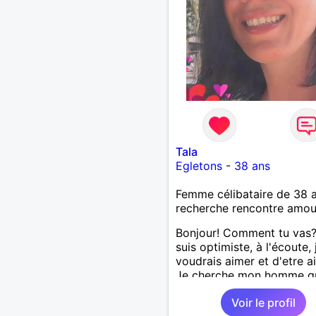
Tala
Egletons
-
38 ans
Femme célibataire de 38 
recherche rencontre amo
Bonjour! Comment tu vas?
suis optimiste, à l'écoute, 
voudrais aimer et d'etre a
Je cherche mon homme qu
38-48 ans. Aussi en Corre
Voir le profil
préférence ou dans son al