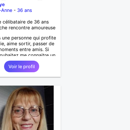
ye
e-Anne
-
36 ans
célibataire de 36 ans
che rencontre amoureuse
s une personne qui profite
vie, aime sortir, passer de
oments entre amis. Si
ouhaitez me connaitre un
us contacter moi.
Voir le profil