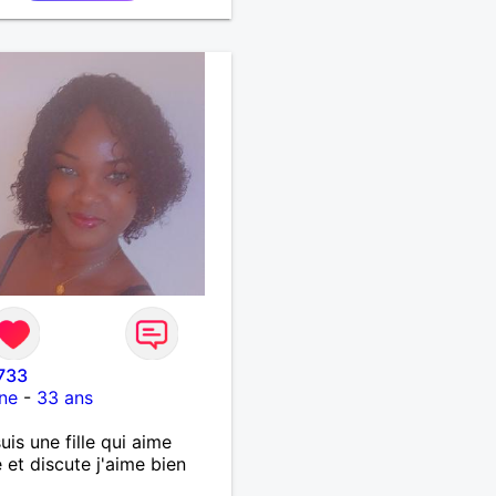
-enfants et mes amis.
lat auprès des enfants à
e, pour le cinéma
ndant... Se rencontrer,
 l’écoute, échanger avec
rsonne de confiance,
ne vie de partage, de
sse. Les voyages et où
nées en France ou à
nger à deux en dehors des
rs battus me raviraient. Je
ge à répondre à votre
e. Au plaisir de vous lire.
733
ne
-
33 ans
suis une fille qui aime
 et discute j'aime bien