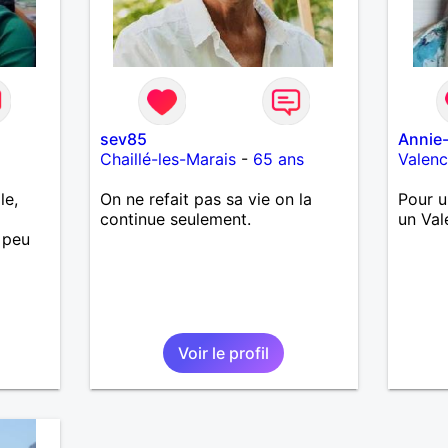
sev85
Annie
Chaillé-les-Marais
-
65 ans
Valen
le,
On ne refait pas sa vie on la
Pour u
continue seulement.
un Val
 peu
Voir le profil