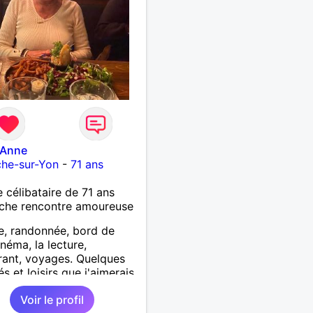
-Anne
che-sur-Yon
-
71 ans
célibataire de 71 ans
che rencontre amoureuse
, randonnée, bord de
inéma, la lecture,
rant, voyages. Quelques
és et loisirs que j'aimerais
er ainsi que les vôtres.
Voir le profil
ir mes enfants, mes