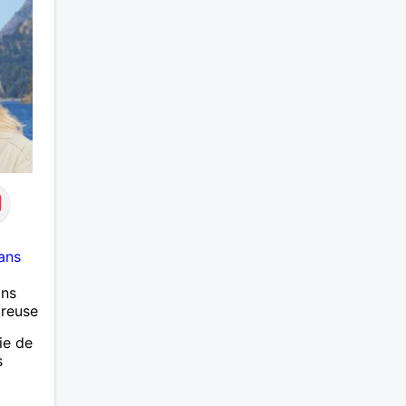
ans
ans
ureuse
ie de
s