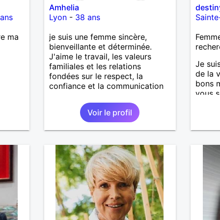
Amhelia
destin
 ans
Lyon
-
38 ans
Saint
re ma
je suis une femme sincère,
Femme 
bienveillante et déterminée.
recher
J'aime le travail, les valeurs
Je sui
familiales et les relations
de la 
fondées sur le respect, la
bons m
confiance et la communication
vous s
peu pl
Voir le profil