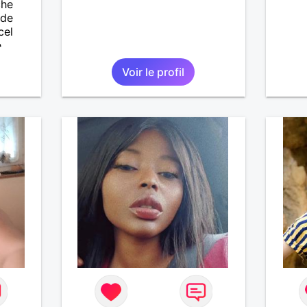
che
 de
cel
e
ait
Voir le profil
enfants
es et
eurs
 à ma
vous