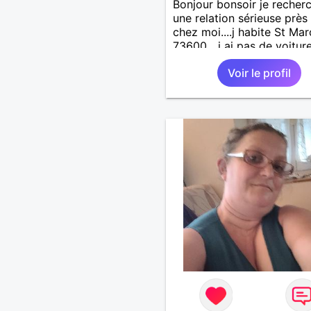
Bonjour bonsoir je recher
une relation sérieuse près
chez moi....j habite St Mar
73600....j ai pas de voitur
50km ... quelqu'un qui aur
Voir le profil
entre 55 et 64 ans...sans 
de préférence même adult
qui n aurait garder aucun
contact avec une où plusi
ex...si vous correspondez
recherche ecrivez moi je 
répondrai...