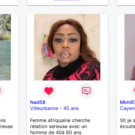
et je
petits
ager
Bénévo
out le
l’écol
indépe
être à
une pe
pour u
tendre
randon
l'étra
sentie
m'enga
messag
Nad58
Mimi9
Villeurbanne
-
45 ans
Cayen
ans
Femme afriquaine cherche
Slt je 
ureuse
relation serieuse avec un
écoute
homme de 40à 60 ans