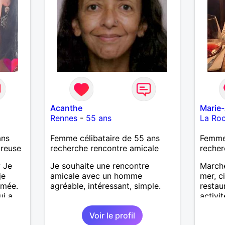
Acanthe
Marie
Rennes
-
55 ans
La Ro
ans
Femme célibataire de 55 ans
Femme 
ureuse
recherche rencontre amicale
recher
 Je
Je souhaite une rencontre
Marche
je
amicale avec un homme
mer, c
imée.
agréable, intéressant, simple.
restau
i a
activit
se en
partag
Voir le profil
entour
Recevo