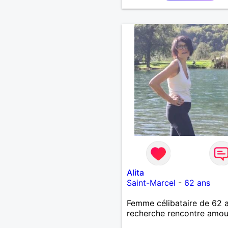
vu que je travaille en CDI 
ne peux pas souvent voy
loin. Merci. Bon chance à t
monde.
Alita
Saint-Marcel
-
62 ans
Femme célibataire de 62 
recherche rencontre amo