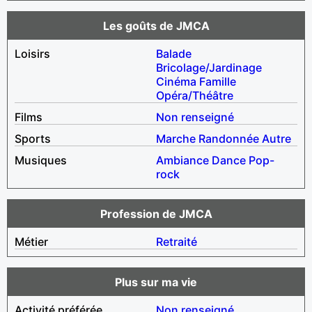
Les goûts de JMCA
Loisirs
Balade
Bricolage/Jardinage
Cinéma
Famille
Opéra/Théâtre
Films
Non renseigné
Sports
Marche
Randonnée
Autre
Musiques
Ambiance
Dance
Pop-
rock
Profession de JMCA
Métier
Retraité
Plus sur ma vie
Activité préférée
Non renseigné