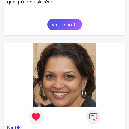
quelqu'un de sincère
Voir le profil
Nat98