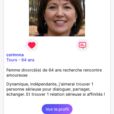
corinnna
Tours
-
64 ans
Femme divorcé(e) de 64 ans recherche rencontre
amoureuse
Dynamique, indépendante, j'aimerai trouver 1
personne sérieuse pour dialoguer, partager,
échanger. Et trouver 1 relation sérieuse si affinités !
Voir le profil