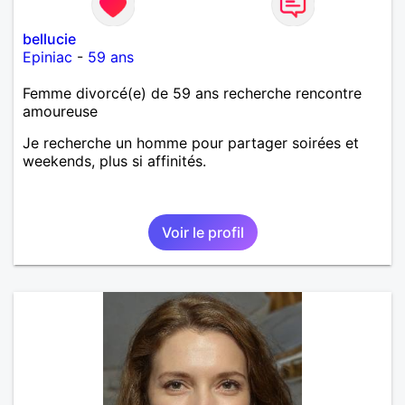
bellucie
Epiniac
-
59 ans
Femme divorcé(e) de 59 ans recherche rencontre
amoureuse
Je recherche un homme pour partager soirées et
weekends, plus si affinités.
Voir le profil