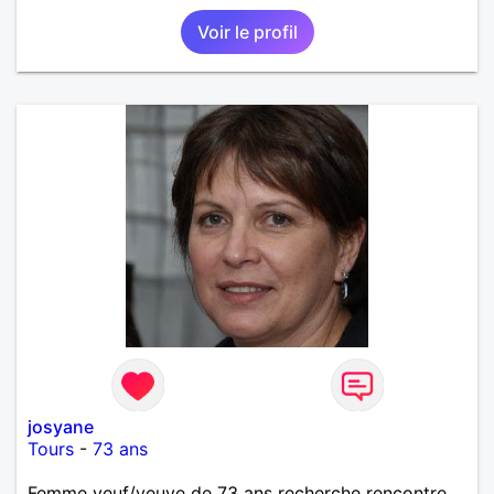
caractère ! )
Voir le profil
josyane
Tours
-
73 ans
Femme veuf/veuve de 73 ans recherche rencontre