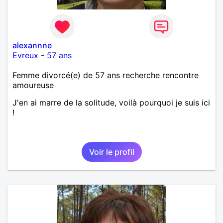
alexannne
Evreux
-
57 ans
Femme divorcé(e) de 57 ans recherche rencontre
amoureuse
J'en ai marre de la solitude, voilà pourquoi je suis ici
!
Voir le profil