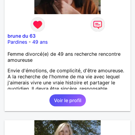
brune du 63
Pardines
-
49 ans
Femme divorcé(e) de 49 ans recherche rencontre
amoureuse
Envie d'émotions, de complicité, d'être amoureuse.
A la recherche de l'homme de ma vie avec lequel
j'aimerais vivre une vraie histoire et partager le
quotidien. Il devra être sincère, responsable,
ambitieux, entreprenant, fort de caractère et avec le
Voir le profil
sens de l'humour. Il saura me chouchouter et me
mettre en valeur, me donner son amour et attention.
Merci de m'avoir lu et à bientôt...