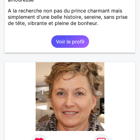
A la recherche non pas du prince charmant mais
simplement d'une belle histoire, sereine, sans prise
de tête, vibrante et pleine de bonheur.
Voir le profil