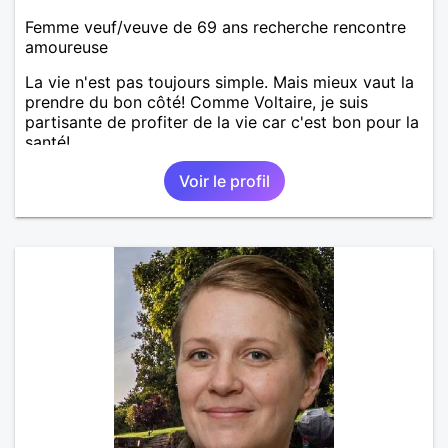
Femme veuf/veuve de 69 ans recherche rencontre
amoureuse
La vie n'est pas toujours simple. Mais mieux vaut la
prendre du bon côté! Comme Voltaire, je suis
partisante de profiter de la vie car c'est bon pour la
santé!
Voir le profil