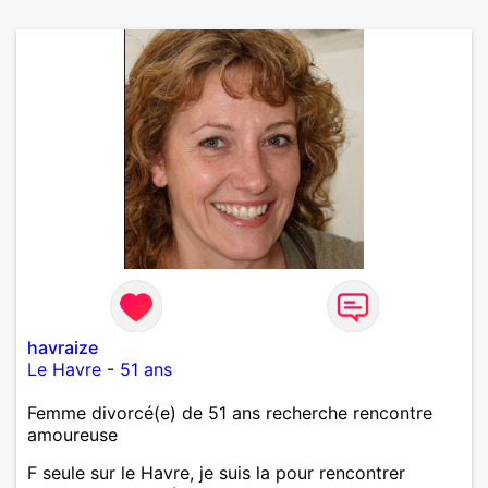
havraize
Le Havre
-
51 ans
Femme divorcé(e) de 51 ans recherche rencontre
amoureuse
F seule sur le Havre, je suis la pour rencontrer