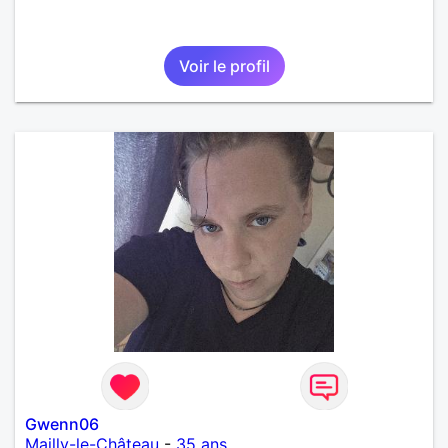
Voir le profil
Gwenn06
Mailly-le-Château
-
35 ans