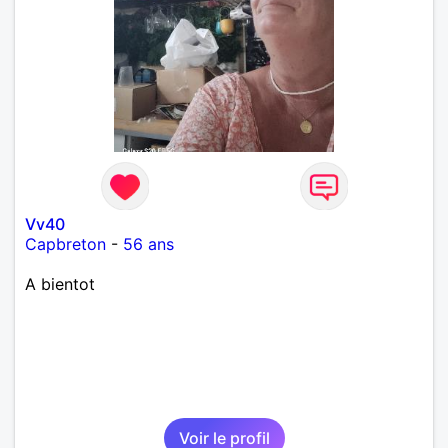
Vv40
Capbreton
-
56 ans
A bientot
Voir le profil