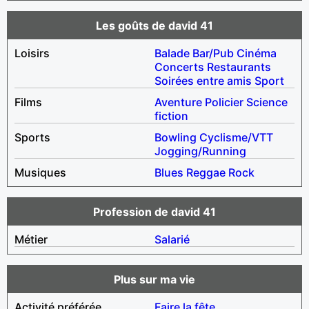
Les goûts de david 41
Loisirs
Balade
Bar/Pub
Cinéma
Concerts
Restaurants
Soirées entre amis
Sport
Films
Aventure
Policier
Science
fiction
Sports
Bowling
Cyclisme/VTT
Jogging/Running
Musiques
Blues
Reggae
Rock
Profession de david 41
Métier
Salarié
Plus sur ma vie
Activité préférée
Faire la fête