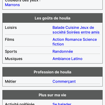
Marrons
Les goûts de houlia
Loisirs
Balade
Cuisine
Jeux de
société
Soirées entre amis
Films
Action
Romance
Science
fiction
Sports
Randonnée
Musiques
Ambiance
Latino
Profession de houlia
Métier
Commerçant
Plus sur ma vie
Activité préférée
Se balader